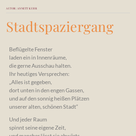
Skip
Skip
to
to
AUTOR:
ANNETT KUHR
main
main
content
content
Stadtspaziergang
Beflügelte Fenster
laden ein in Innenräume,
die gerne Ausschau halten.
Ihr heutiges Versprechen:
„Alles ist gegeben,
dort unten in den engen Gassen,
und auf den sonnig heißen Plätzen
unserer alten, schönen Stadt“
Und jeder Raum
spinnt seine eigene Zeit,
und mancher lässt sie abwärts