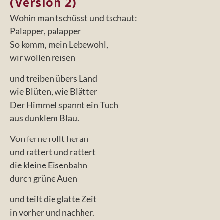
(Version 2)
Wohin man tschüsst und tschaut:
Palapper, palapper
So komm, mein Lebewohl,
wir wollen reisen
und treiben übers Land
wie Blüten, wie Blätter
Der Himmel spannt ein Tuch
aus dunklem Blau.
Von ferne rollt heran
und rattert und rattert
die kleine Eisenbahn
durch grüne Auen
und teilt die glatte Zeit
in vorher und nachher.