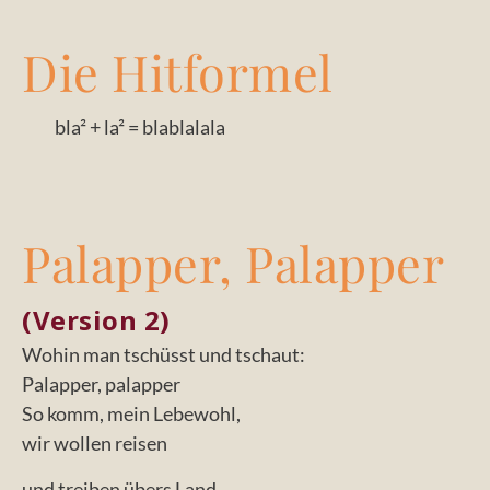
Die Hitformel
bla² + la² = blablalala
Palapper, Palapper
(Version 2)
Wohin man tschüsst und tschaut:
Palapper, palapper
So komm, mein Lebewohl,
wir wollen reisen
und treiben übers Land