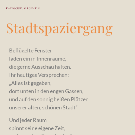
Skip
Skip
to
to
KATEGORIE:
ALLGEMEIN
main
main
content
content
Stadtspaziergang
Beflügelte Fenster
laden ein in Innenräume,
die gerne Ausschau halten.
Ihr heutiges Versprechen:
„Alles ist gegeben,
dort unten in den engen Gassen,
und auf den sonnig heißen Plätzen
unserer alten, schönen Stadt“
Und jeder Raum
spinnt seine eigene Zeit,