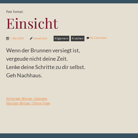
Post Format:
Einsicht
No Comments
1. Mai 2009
Annett Kuhr
Allgemein
Kistchen
Wenn der Brunnen versiegt ist,
vergeude nicht deine Zeit.
Lenke deine Schritte zu dir selbst.
Geh Nachhaus.
Vorheriger Beitrag:
Geborgen
Nächster Beitrag:
Offene Frage