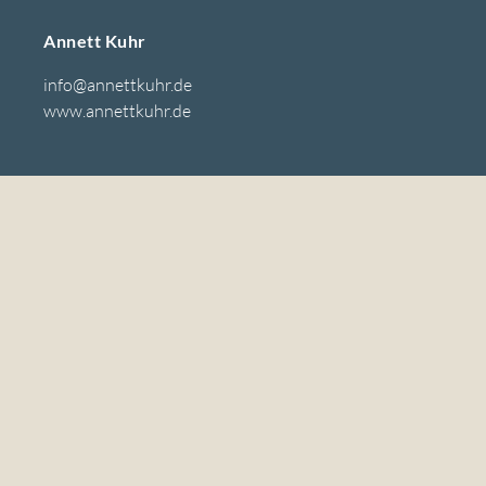
Annett Kuhr
info@annettkuhr.de
www.annettkuhr.de
Sie finden mich:
Newsletter-Anmeldung
Jetzt abonnieren
Impressum
Datenschutz