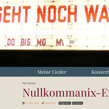
Meine Lieder
Konzert
Post Format:
Nullkommanix-E
26. März 2009
Annett Kuhr
Allgemein
Kistchen