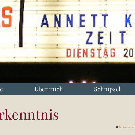
e
Über mich
Schnipsel
rkenntnis
No Comment