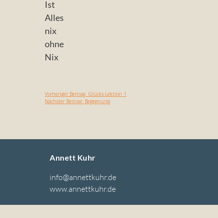
Ist
Alles
nix
ohne
Nix
Vorheriger Beitrag:
Glücks-Lektion 1
Nächster Beitrag:
Begegnung
Annett Kuhr
info@annettkuhr.de
www.annettkuhr.de