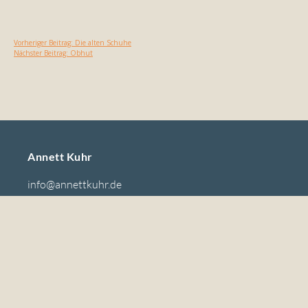
Vorheriger Beitrag:
Die alten Schuhe
Nächster Beitrag:
Obhut
Annett Kuhr
info@annettkuhr.de
www.annettkuhr.de
Sie finden mich: