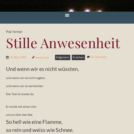
Post Format:
Stille Anwesenheit
No Comments
20. März 2009
Annett Kuhr
Allgemein
Kistchen
Und wenn wir es nicht wüssten,
und wenn wir es nicht sagten,
und wenn wir es verneinten:
Der Tod ist immer da.
Er winkt mit einer Lilie
uns zu über den See.
So hell wie eine Flamme,
so rein und weiss wie Schnee.