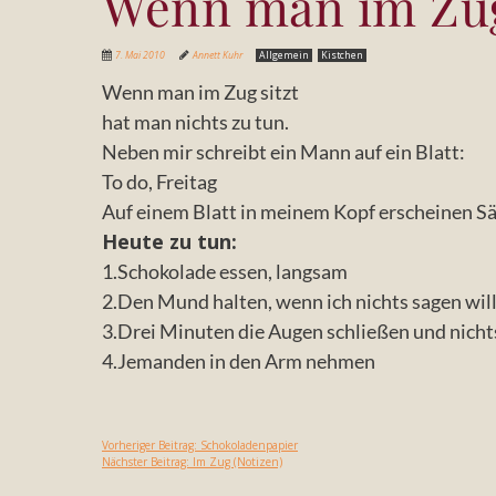
Wenn man im Zug
7. Mai 2010
Annett Kuhr
Allgemein
Kistchen
Wenn man im Zug sitzt
hat man nichts zu tun.
Neben mir schreibt ein Mann auf ein Blatt:
To do, Freitag
Auf einem Blatt in meinem Kopf erscheinen Sä
Heute zu tun:
1.Schokolade essen, langsam
2.Den Mund halten, wenn ich nichts sagen wil
3.Drei Minuten die Augen schließen und nich
4.Jemanden in den Arm nehmen
Vorheriger Beitrag:
Schokoladenpapier
Nächster Beitrag:
Im Zug (Notizen)