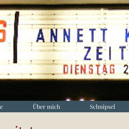
e
Über mich
Schnipsel