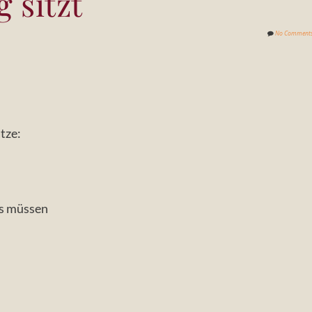
 sitzt
No Comment
tze:
l
ts müssen